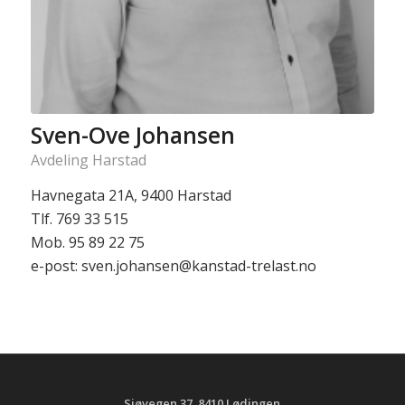
Sven-Ove Johansen
Avdeling Harstad
Havnegata 21A, 9400 Harstad
Tlf. 769 33 515
Mob. 95 89 22 75
e-post: sven.johansen@kanstad-trelast.no
Sjøvegen 37, 8410 Lødingen