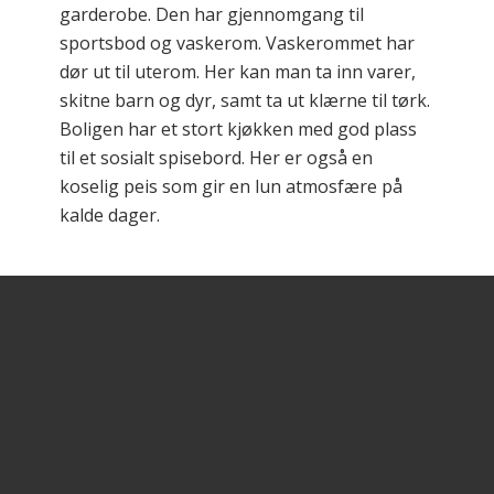
garderobe. Den har gjennomgang til
sportsbod og vaskerom. Vaskerommet har
dør ut til uterom. Her kan man ta inn varer,
skitne barn og dyr, samt ta ut klærne til tørk.
Boligen har et stort kjøkken med god plass
til et sosialt spisebord. Her er også en
koselig peis som gir en lun atmosfære på
kalde dager.
Husets 2. etasje
Andre etasjen har tre store soverom, samt
en romslig og lys loftsstue som man kan
bruke til tv-stue og fungerer som et flott
oppholdsrom for eldre barn. Loftsstuen har